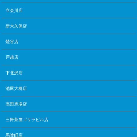
立会川店
新大久保店
鶯谷店
戸越店
下北沢店
池尻大橋店
高田馬場店
三軒茶屋ゴリラビル店
馬喰町店