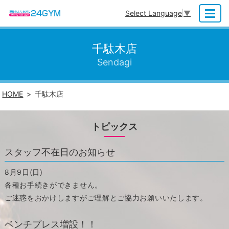
Select Language
▼
MENU
千駄木店
Sendagi
HOME
千駄木店
トピックス
スタッフ不在日のお知らせ
8月9日(日)
各種お手続きができません。
ご迷惑をおかけしますがご理解とご協力お願いいたします。
ベンチプレス増設！！