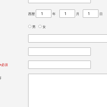
西暦
年
月
日
男
女
※必須
容