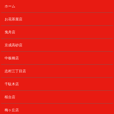
ホーム
お花茶屋店
曳舟店
京成高砂店
中板橋店
志村三丁目店
千駄木店
桜台店
梅ヶ丘店