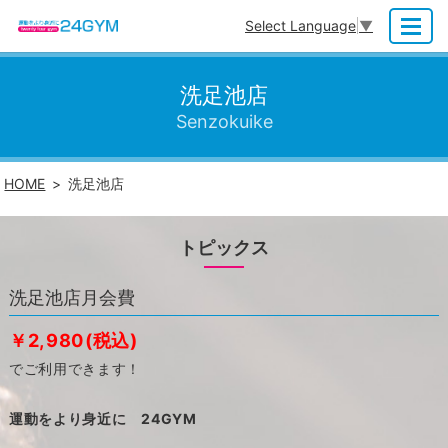
Select Language
▼
MENU
洗足池店
Senzokuike
HOME
洗足池店
トピックス
洗足池店月会費
￥2,980(税込)
でご利用できます！
運動をより身近に 24GYM