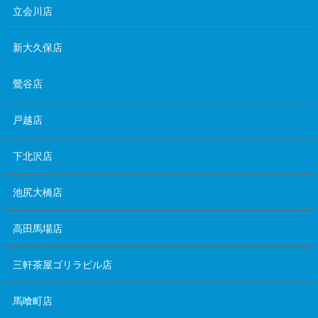
立会川店
新大久保店
鶯谷店
戸越店
下北沢店
池尻大橋店
高田馬場店
三軒茶屋ゴリラビル店
馬喰町店